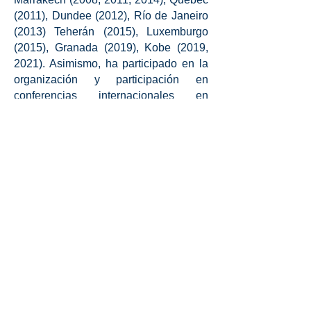
(2011), Dundee (2012), Río de Janeiro
(2013) Teherán (2015), Luxemburgo
(2015), Granada (2019), Kobe (2019,
2021). Asimismo, ha participado en la
organización y participación en
conferencias internacionales en
diferentes ciudades como Dijon, París,
Londres, Túnez, La Habana, Santo
Domingo, Houston, Luxemburgo, Argel,
Chiang Mai, entre otras.
El profesor Manciaux ha realizado
diversas publicaciones en francés,
inglés y español, en particular sobre
derecho internacional de las
inversiones, derecho mercantil
internacional y arbitraje internacional
(comercial y de inversiones).