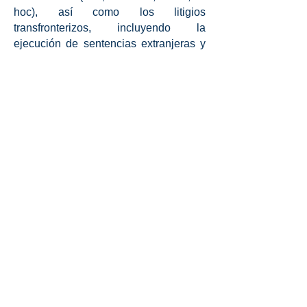
hoc), así como los litigios
transfronterizos, incluyendo la
ejecución de sentencias extranjeras y
laudos arbitrales en América Latina y
Europa.
Se encuentra en la lista de árbitros
aprobados por el Centro de Resolución
Alternativa de Controversias de la
Cámara de Comercio y Producción de
Santo Domingo. Es miembro de la
Cámara de Comercio Franco-
Dominicana (CCIFD), el Comité
Francés de Arbitraje (CFA), el Club
Español de Arbitraje (CEA), de la
International Bar Association (IBA) y
del Instituto Brasileiro de Direito do
Construçao (IBDic).​